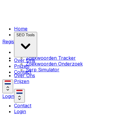
Home
SEO Tools
Registreer
Home
Zoekwoorden Tracker
Over Ons
Zoekwoorden Onderzoek
Prijzen
Serp Simulator
Contact
Over Ons
Prijzen
Login
Contact
Login