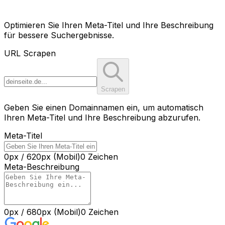
SERP Simulator Editor
Optimieren Sie Ihren Meta-Titel und Ihre Beschreibung
für bessere Suchergebnisse.
URL Scrapen
Scrapen
Geben Sie einen Domainnamen ein, um automatisch
Ihren Meta-Titel und Ihre Beschreibung abzurufen.
Meta-Titel
0
px
/
620
px
(
Mobil
)
0
Zeichen
Meta-Beschreibung
0
px
/
680
px
(
Mobil
)
0
Zeichen